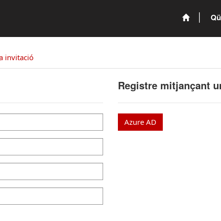
Qü
a invitació
Registre mitjançant 
Azure AD